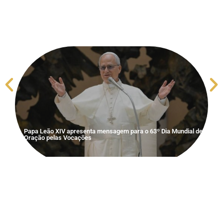
S
V
Papa Leão XIV apresenta mensagem para o 63º Dia Mundial de
Oração pelas Vocações