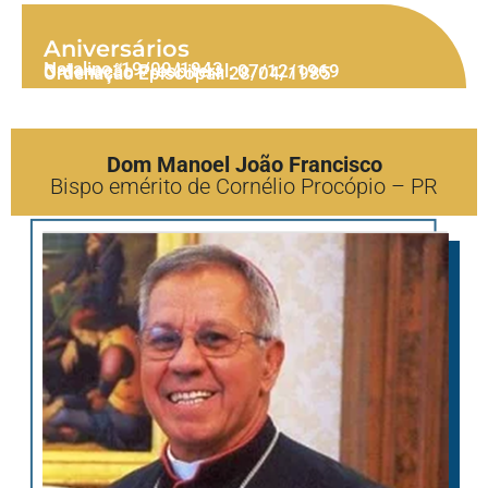
Aniversários
Natalino: 19/09/1943
Ordenação Presbiteral: 07/12/1969
Ordenação Episcopal: 28/04/1985
Dom Manoel João Francisco
Bispo emérito de Cornélio Procópio – PR