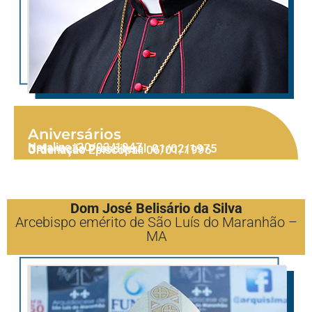
Aniversários
Natalino: 30/03/1947
Ordenação Presbiteral: 01/02/1975
Ordenação Episcopal: 06/01/1996
Dom José Belisário da Silva
Arcebispo emérito de São Luís do Maranhão –
MA