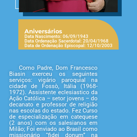
Aniversários
Data Nascimento: 06/09/1943
Data Ordenação Sacerdotal: 20/04/1968
Data de Ordenação Episcopal: 12/10/2003
Como Padre, Dom Francesco
Biasin exerceu os seguintes
serviços: vigário paroquial na
cidade de Fossò, Itália (1968-
1972). Assistente eclesiastico da
Ação Católica – setor jovens – do
decanato e professor de religião
nas escolas do estado. Fez Curso
de especialização em catequese
(2 anos) com os salesianos em
Milão; Foi enviado ao Brasil como
missionário “fidei donum” na