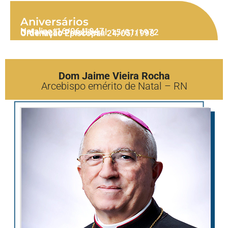
Aniversários
Natalino: 16/06/1947
Ordenação Presbiteral: 15/01/1972
Ordenação Episcopal: 24/05/1998
Dom Jaime Vieira Rocha
Arcebispo emérito de Natal – RN