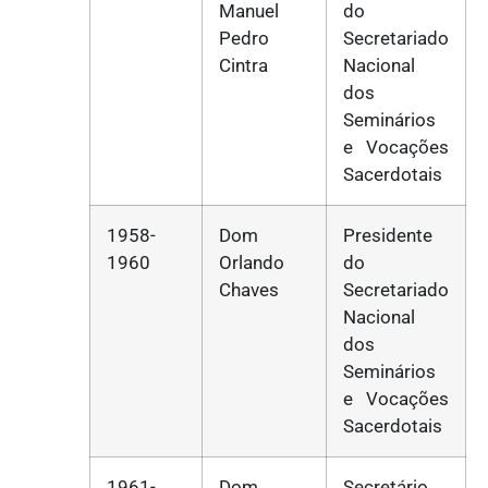
Manuel
do
Pedro
Secretariado
Cintra
Nacional
dos
Seminários
e Vocações
Sacerdotais
1958-
Dom
Presidente
1960
Orlando
do
Chaves
Secretariado
Nacional
dos
Seminários
e Vocações
Sacerdotais
1961-
Dom
Secretário