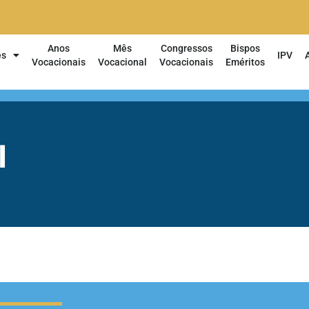
Anos
Mês
Congressos
Bispos
es
IPV
Vocacionais
Vocacional
Vocacionais
Eméritos
l