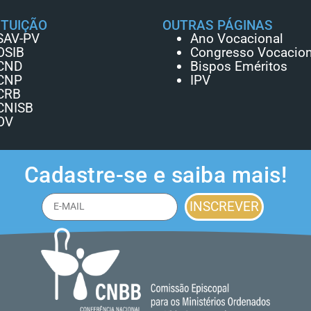
ITUIÇÃO
OUTRAS PÁGINAS
SAV-PV
Ano Vocacional
OSIB
Congresso Vocacion
CND
Bispos Eméritos
CNP
IPV
CRB
CNISB
OV
Cadastre-se e saiba mais!
INSCREVER