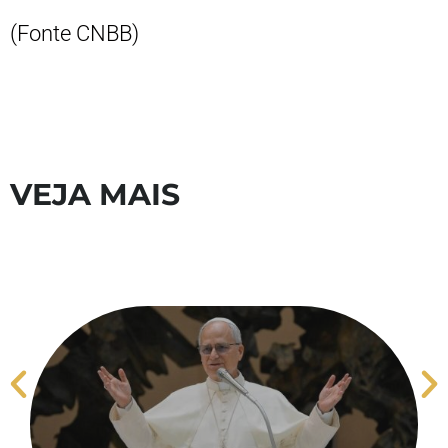
(Fonte CNBB)
VEJA MAIS
S
V