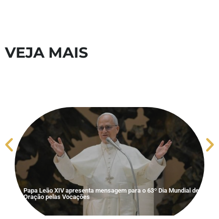
VEJA MAIS
S
V
Papa Leão XIV apresenta mensagem para o 63º Dia Mundial de
Oração pelas Vocações