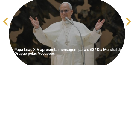
Papa Leão XIV apresenta mensagem para o 63º Dia Mundial de
S
Oração pelas Vocações
V