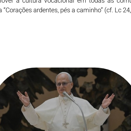
over a cultura vocacional em todas as comu
“Corações ardentes, pés a caminho” (cf. Lc 24,