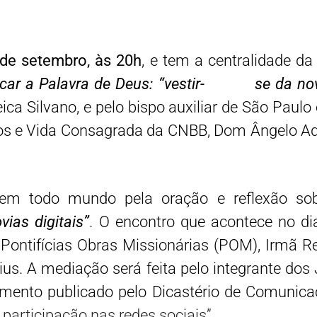
de setembro, às 20h
, e tem a centralidade d
car a Palavra de Deus: “vestir- se da no
uleica Silvano, e pelo bispo auxiliar de São Pau
 Vida Consagrada da CNBB, Dom Ângelo Ademi
em todo mundo pela oração e reflexão sob
ias digitais”
. O encontro que acontece no d
 Pontifícias Obras Missionárias (POM), Irmã R
ius. A mediação será feita pelo integrante dos
umento publicado pelo Dicastério de Comunic
 participação nas redes sociais”.