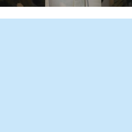
gem para o 63º Dia Mundial de Oração pelas Vocações