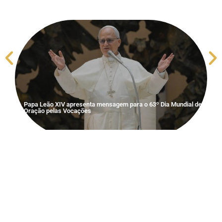
S
V
Papa Leão XIV apresenta mensagem para o 63º Dia Mundial de
Oração pelas Vocações