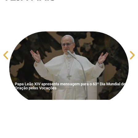
S
V
Papa Leão XIV apresenta mensagem para o 63º Dia Mundial de
Oração pelas Vocações