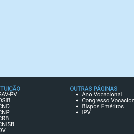
ITUIÇÃO
OUTRAS PÁGINAS
SAV-PV
Ano Vocacional
OSIB
Congresso Vocacion
CND
Bispos Eméritos
CNP
IPV
CRB
CNISB
OV