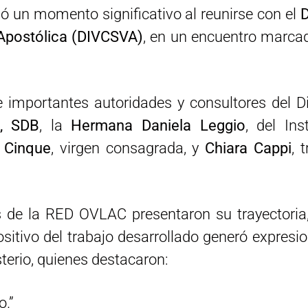
ió un momento significativo al reunirse con el
D
Apostólica (DIVCSVA)
, en un encuentro marcad
 importantes autoridades y consultores del Dic
e, SDB
, la
Hermana Daniela Leggio
, del Ins
l Cinque
, virgen consagrada, y
Chiara Cappi
, 
s de la RED OVLAC presentaron su trayectori
sitivo del trabajo desarrollado generó expresi
sterio, quienes destacaron:
o.”