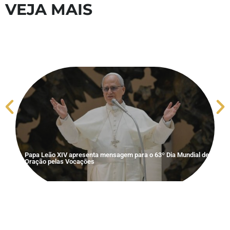
VEJA MAIS
S
V
Papa Leão XIV apresenta mensagem para o 63º Dia Mundial de
Oração pelas Vocações