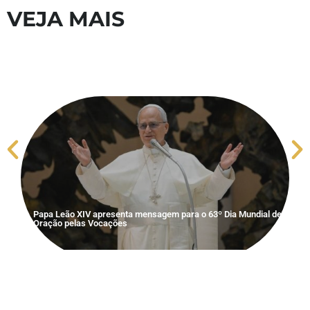
VEJA MAIS
Papa Leão XIV apresenta mensagem para o 63º Dia Mundial de
S
Oração pelas Vocações
V