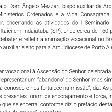
o, Dom Ângelo Mezzari, bispo auxiliar da Arqu
inistérios Ordenados e a Vida Consagrada (
, encerrando as atividades do I Seminário 
 Itaici em Indaiatuba (SP), onde cerca de 160
 debater e refletir a animação vocacional no B
auxiliar eleito para a Arquidiocese de Porto A
r vocacional à Ascensão do Senhor, celebrada h
 representar um “abandono” do Senhor, mas sim
tá conosco e nos fortalece na missão”, diz. As
s presentes foram de encorajamento e força, i
 que se encerra, conforme diz o prefácio dest