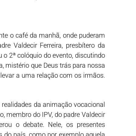
ante o café da manhã, onde puderam
e Valdecir Ferreira, presbítero da
 o 2ª colóquio do evento, discutindo
a, mistério que Deus trás para nossa
ve levar a uma relação com os irmãos.
s realidades da animação vocacional
do, membro do IPV, do padre Valdecir
rou o debate. Nele, os presentes
s do país, como por exemplo aquela