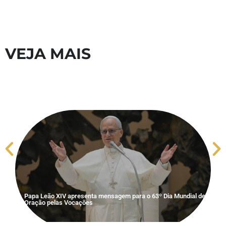
VEJA MAIS
S
V
Papa Leão XIV apresenta mensagem para o 63º Dia Mundial de
Oração pelas Vocações