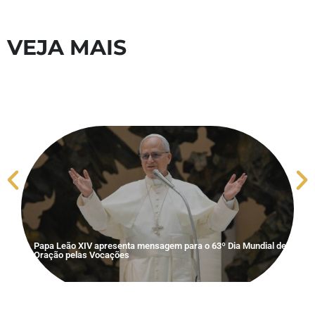
VEJA MAIS
S
V
Papa Leão XIV apresenta mensagem para o 63º Dia Mundial de
Oração pelas Vocações