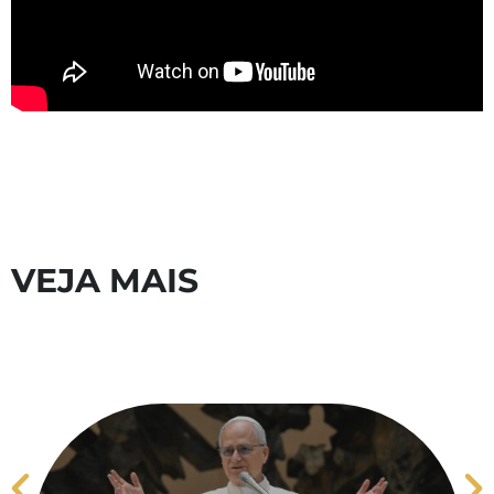
VEJA MAIS
S
V