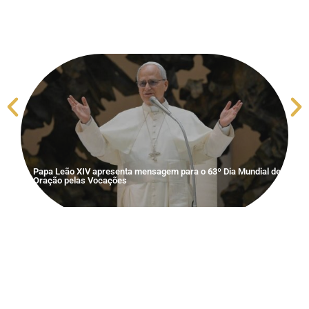
S
V
Papa Leão XIV apresenta mensagem para o 63º Dia Mundial de
Oração pelas Vocações