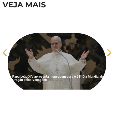
VEJA MAIS
Papa Leão XIV apresenta mensagem para o 63º Dia Mundial de
S
Oração pelas Vocações
V