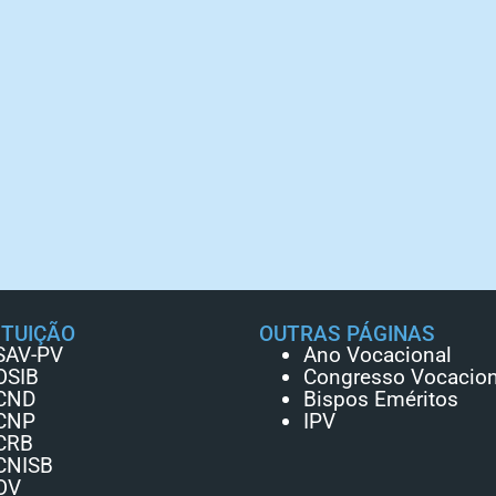
ITUIÇÃO
OUTRAS PÁGINAS
SAV-PV
Ano Vocacional
OSIB
Congresso Vocacion
CND
Bispos Eméritos
CNP
IPV
CRB
CNISB
OV