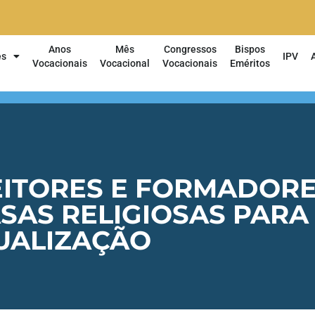
Anos
Mês
Congressos
Bispos
es
IPV
Vocacionais
Vocacional
Vocacionais
Eméritos
EITORES E FORMADORE
ASAS RELIGIOSAS PAR
UALIZAÇÃO