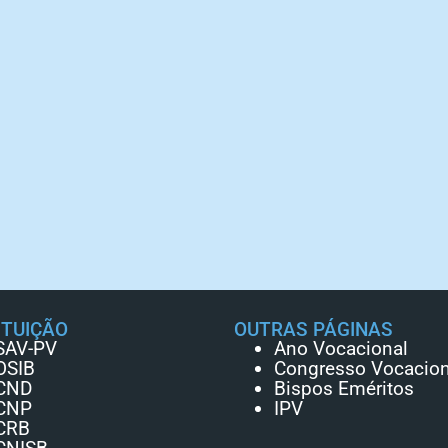
ITUIÇÃO
OUTRAS PÁGINAS
SAV-PV
Ano Vocacional
OSIB
Congresso Vocacion
CND
Bispos Eméritos
CNP
IPV
CRB