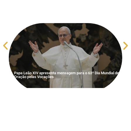
Papa Leão XIV apresenta mensagem para o 63º Dia Mundial de
S
Oração pelas Vocações
V