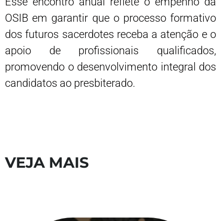
Esse encontro anual reflete o empenho da
OSIB em garantir que o processo formativo
dos futuros sacerdotes receba a atenção e o
apoio de profissionais qualificados,
promovendo o desenvolvimento integral dos
candidatos ao presbiterado.
VEJA MAIS
S
V