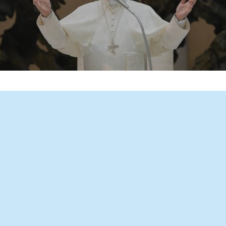
gem para o 63º Dia Mundial de Oração pelas Vocações