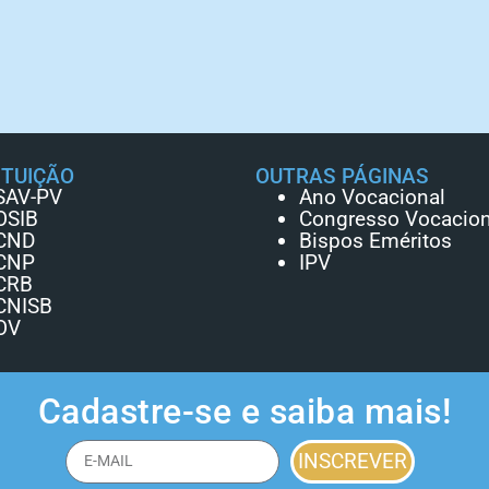
ITUIÇÃO
OUTRAS PÁGINAS
SAV-PV
Ano Vocacional
OSIB
Congresso Vocacion
CND
Bispos Eméritos
CNP
IPV
CRB
CNISB
OV
Cadastre-se e saiba mais!
INSCREVER