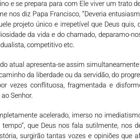
eino e se prepara para com Ele viver um trato 
orme nos diz Papa Francisco, “Deveria entusia
e projeto único e irrepetível que Deus quis, 
diosidade da vida e do chamado, deparamo-n
idualista, competitivo etc.
ndo atual apresenta-se assim simultaneamente 
o caminho da liberdade ou da servidão, do progr
 por vezes conflituosa, fragmentada e disfo
 ao Senhor.
letamente acelerado, imerso no imediatismo
o tempo”, que Deus nos fala sutilmente, nos
tória, surgirão tantas vozes e opiniões que 