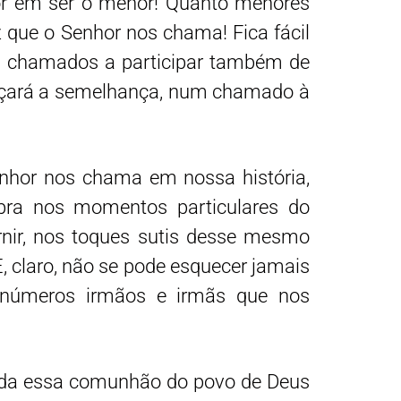
or em ser o menor! Quanto menores
 que o Senhor nos chama! Fica fácil
s chamados a participar também de
ançará a semelhança, num chamado à
enhor nos chama em nossa história,
dobra nos momentos particulares do
rnir, nos toques sutis desse mesmo
 claro, não se pode esquecer jamais
 inúmeros irmãos e irmãs que nos
 toda essa comunhão do povo de Deus