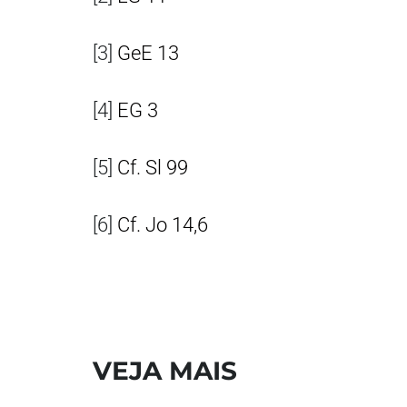
[3]
GeE 13
[4]
EG 3
[5]
Cf. Sl 99
[6]
Cf. Jo 14,6
VEJA MAIS