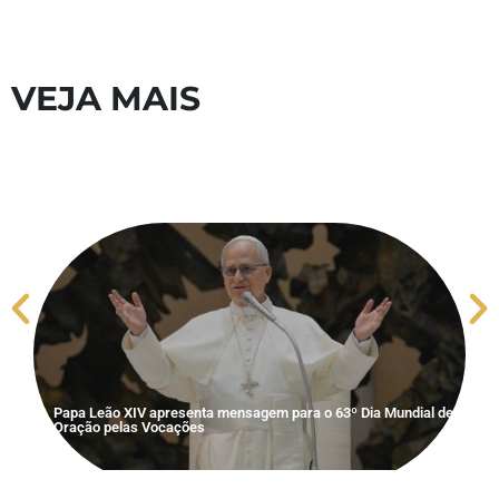
VEJA MAIS
S
V
Papa Leão XIV apresenta mensagem para o 63º Dia Mundial de
Oração pelas Vocações