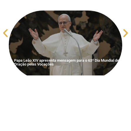
S
V
Papa Leão XIV apresenta mensagem para o 63º Dia Mundial de
Oração pelas Vocações