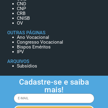
CND
CNP
CRB
CNISB
OV
OUTRAS PÁGINAS
Ano Vocacional
Congresso Vocacional
Bispos Eméritos
IPV
ARQUIVOS
Subsídios
Cadastre-se e saiba
mais!