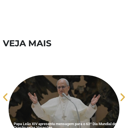
VEJA MAIS
S
V
Papa Leão XIV apresenta mensagem para o 63º Dia Mundial de
Oração pelas Vocações