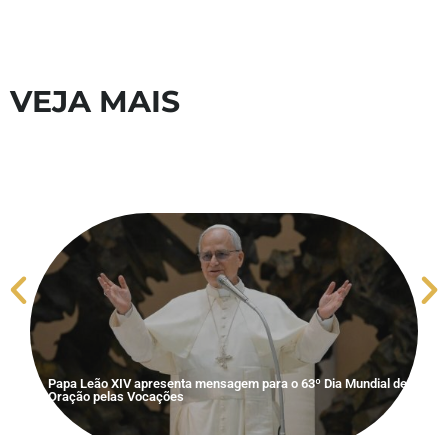
VEJA MAIS
S
V
Papa Leão XIV apresenta mensagem para o 63º Dia Mundial de
Oração pelas Vocações