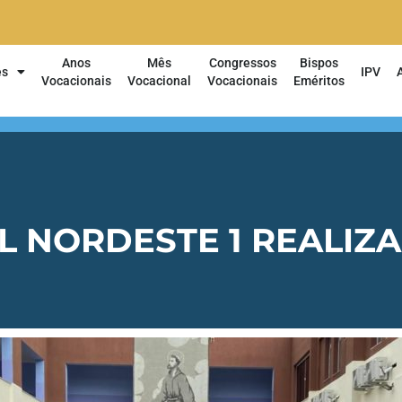
Anos
Mês
Congressos
Bispos
es
IPV
Vocacionais
Vocacional
Vocacionais
Eméritos
L NORDESTE 1 REALIZ