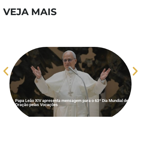
VEJA MAIS
S
V
Papa Leão XIV apresenta mensagem para o 63º Dia Mundial de
Oração pelas Vocações