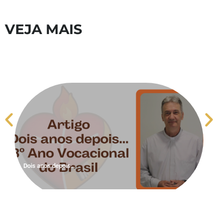
VEJA MAIS
R
Dois anos depois…