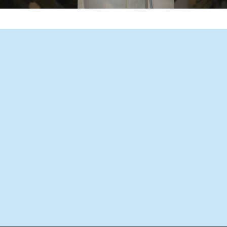
gem para o 63º Dia Mundial de Oração pelas Vocações