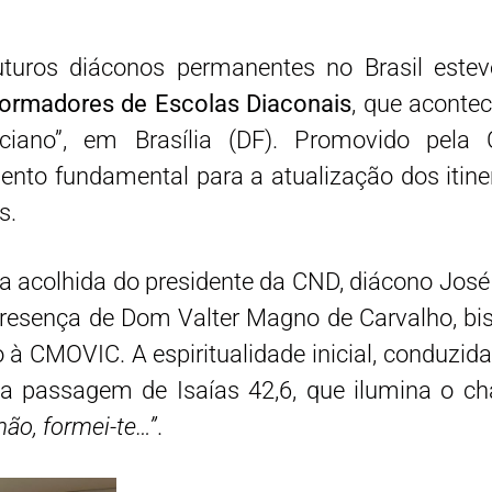
uros diáconos permanentes no Brasil estev
Formadores de Escolas Diaconais
, que acontec
ano”, em Brasília (DF). Promovido pela
to fundamental para a atualização dos itinerá
s.
 acolhida do presidente da CND, diácono José 
resença de Dom Valter Magno de Carvalho, bisp
à CMOVIC. A espiritualidade inicial, conduzid
na passagem de Isaías 42,6, que ilumina o c
mão, formei-te…”
.